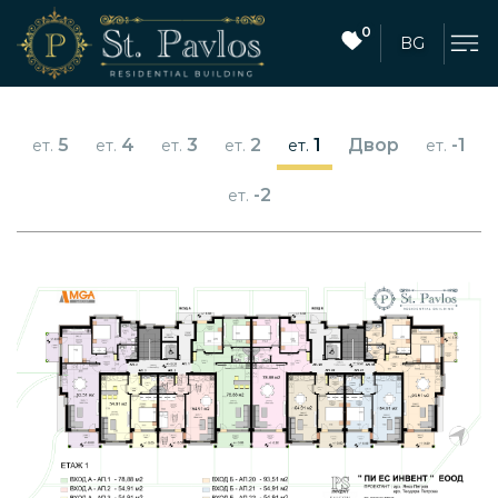
0
BG
5
4
3
2
1
Двор
-1
ет.
ет.
ет.
ет.
ет.
ет.
-2
ет.