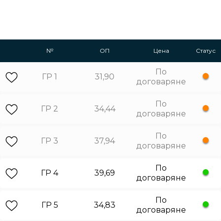
№
ОП
Цена
Статус
По
ГР 1
31,90
договаряне
По
ГР 2
34,44
договаряне
По
ГР 3
37,94
договаряне
По
ГР 4
39,69
договаряне
По
ГР 5
34,83
договаряне