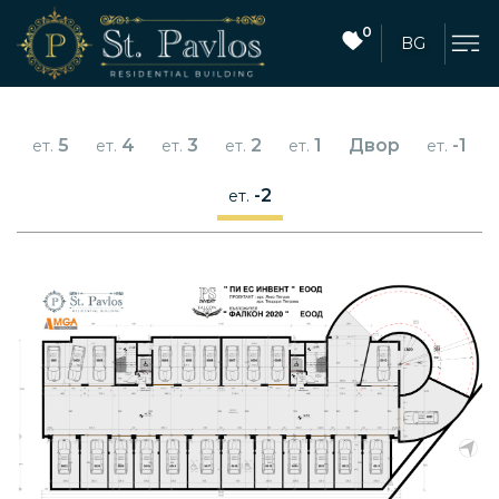
0
BG
5
4
3
2
1
Двор
-1
ет.
ет.
ет.
ет.
ет.
ет.
-2
ет.